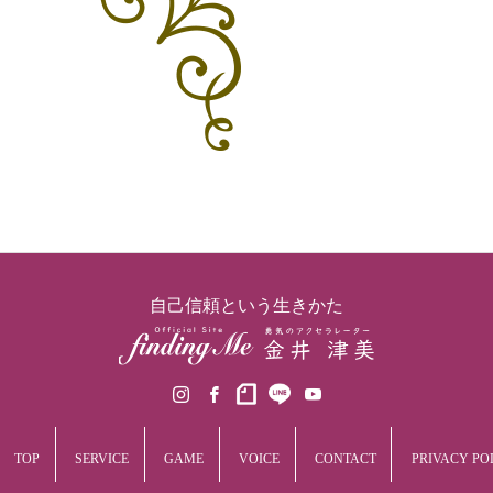
ゲーム（Life with Social interest）
お客様の声
お問い合わせ
自己信頼という生きかた
TOP
SERVICE
GAME
VOICE
CONTACT
PRIVACY PO